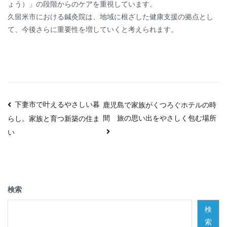
ょう）」の段階からのケアを重視しています。
久留米市における鍼灸院は、地域に根ざした健康支援の拠点とし
て、今後さらに重要性を増していくと考えられます。
投
下妻市で叶えるやさしい暮
鹿児島で家族がくつろぐホテルの時
間 旅の思い出をやさしく包む場所
らし。家族と育つ新築の住ま
稿
い
ナ
ビ
ゲ
検索
ー
検
索