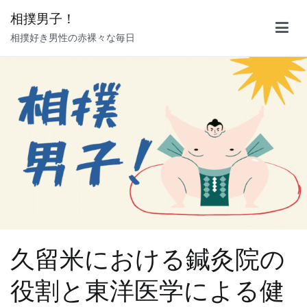
内
相撲男子！
容
相撲好き男性の赤裸々な毎日
を
ス
キ
ッ
プ
久留米における鍼灸院の
役割と東洋医学による健