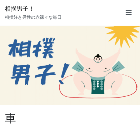
内
相撲男子！
容
相撲好き男性の赤裸々な毎日
を
ス
キ
ッ
プ
車