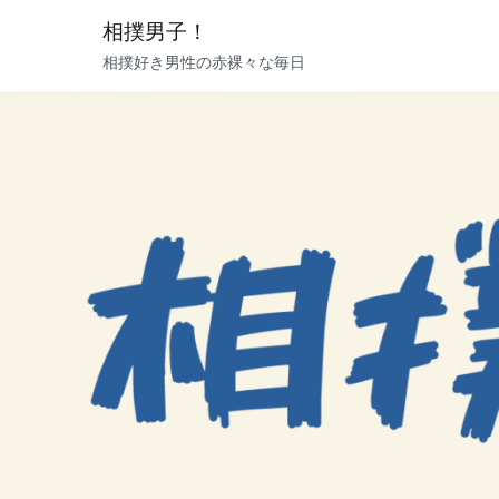
内
相撲男子！
容
相撲好き男性の赤裸々な毎日
を
ス
キ
ッ
プ