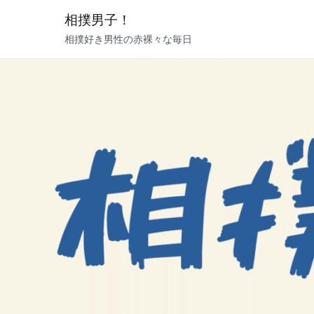
内
相撲男子！
容
相撲好き男性の赤裸々な毎日
を
ス
キ
ッ
プ