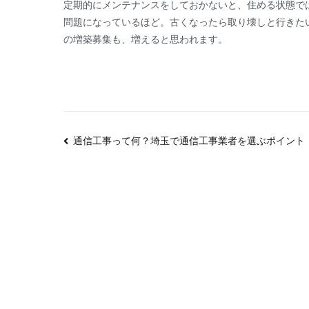
定期的にメンテナンスをしておかないと、住める状態で
問題になっているほど。古くなったら取り壊しと行きた
の増築募集も、増えると思われます。
投
通信工事って何？埼玉で通信工事業者を選ぶポイント
稿
ナ
ビ
ゲ
ー