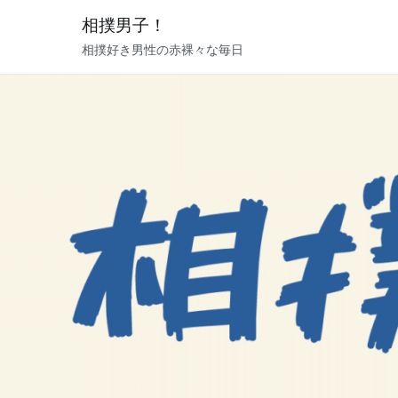
内
相撲男子！
容
相撲好き男性の赤裸々な毎日
を
ス
キ
ッ
プ