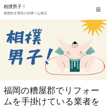
内
相撲男子！
容
相撲好き男性の赤裸々な毎日
を
ス
キ
ッ
プ
福岡の糟屋郡でリフォー
ムを手掛けている業者を