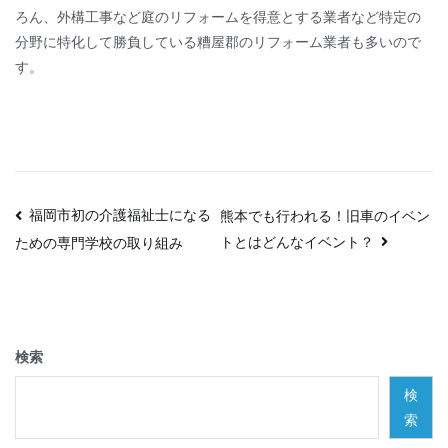
ろん、外構工事など庭のリフォームを得意とする業者など特定の
分野に特化して勝負している糟屋郡のリフォーム業者も多いので
す。
投
福岡市初の介護福祉士になる
熊本でも行われる！旧車のイベン
トとはどんなイベント？
ための専門学校の取り組み
稿
ナ
ビ
検索
ゲ
検
ー
索