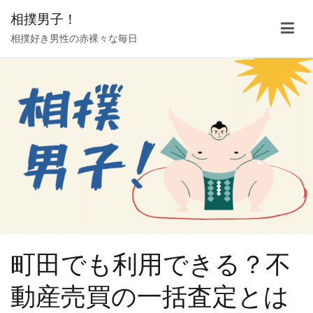
内
相撲男子！
容
相撲好き男性の赤裸々な毎日
を
ス
キ
ッ
プ
町田でも利用できる？不
動産売買の一括査定とは