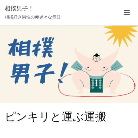
内
相撲男子！
容
相撲好き男性の赤裸々な毎日
を
ス
キ
ッ
プ
ピンキリと運ぶ運搬