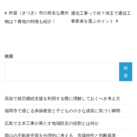
投
杵築（きつき）市の有名な農作
通信工事って何？埼玉で通信工
事業者を選ぶポイント
物は？農地の特徴も紹介！
稿
ナ
ビ
検索
ゲ
検
ー
索
シ
高知で就労継続支援を利用する際に理解しておくべき考え方
ョ
福岡市で感じる体操教室と子どもの小さな成長に気づく瞬間
ン
広島で土木工事が果たす地域防災の役割とは何か
岡山の不動産売買を合理的に考える 市場特性と判断基準