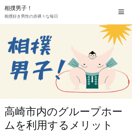
内
相撲男子！
容
相撲好き男性の赤裸々な毎日
を
ス
キ
ッ
プ
高崎市内のグループホー
ムを利用するメリット